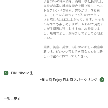
歩合65%の純米酒を、高嶋一孝社長兼杜氏
自身が非常に繊細な配合を繰り返し、ベス
トなブレンドを模索。爽やかさ、落ち着
き、そしてほんのちょっぴりだけセクシー
さも感じる1本に仕上がっています。もちろ
ん冷やでも楽しめますが、 味わいが芳醇に
広がる燗酒は特におすすめ。ぬる燗でよ
し、熱燗でよし、燗冷ましでよしの心地よ
い1本。
美酒、美音、美食、3美1体の新しい食音中
酒です。ぜひいい音と旨き酒肴とともに新
しい時空へと旅立ってください。
EIKUNholic 生
上川大雪 Enjoy 日本酒 スパークリング
一覧に戻る