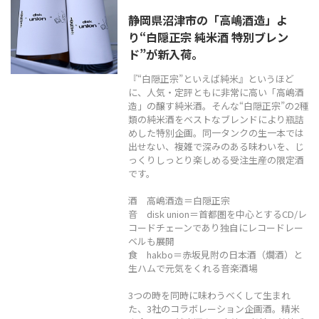
静岡県沼津市の「高嶋酒造」よ
TEL
0544-27-5102
り“白隠正宗 純米酒 特別ブレン
火〜土曜日 9:30〜19:00
ド”が新入荷。
定休日：日曜日、月曜日
『“白隠正宗”といえば純米』というほど
に、人気・定評ともに非常に高い「高嶋酒
造」の醸す純米酒。そんな“白隠正宗”の2種
類の純米酒をベストなブレンドにより瓶詰
めした特別企画。同一タンクの生一本では
出せない、複雑で深みのある味わいを、じ
っくりしっとり楽しめる受注生産の限定酒
です。
酒 高嶋酒造＝白隠正宗
音 disk union＝首都圏を中心とするCD/レ
コードチェーンであり独自にレコードレー
ベルも展開
食 hakbo＝赤坂見附の日本酒（燗酒）と
生ハムで元気をくれる音楽酒場
3つの時を同時に味わうべくして生まれ
た、3社のコラボレーション企画酒。精米