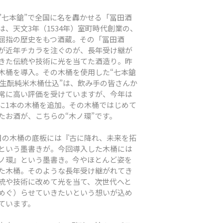
”七本鎗”で全国に名を轟かせる「冨田酒
は、天文3年（1534年）室町時代創業の、
屈指の歴史をもつ酒蔵。その「冨田酒
が近年チカラを注ぐのが、長年受け継が
きた伝統や技術に光を当てた酒造り。昨
木桶を導入。その木桶を使用した“七本鎗
 生酛純米木桶仕込”は、飲み手の皆さんか
常に高い評価を受けていますが、今年は
に1本の木桶を追加。その木桶ではじめて
たお酒が、こちらの“木ノ環”です。
目の木桶の底板には『古に降れ、未来を拓
という墨書きが。今回導入した木桶には
ノ環』という墨書き。今やほとんど姿を
た木桶。そのような長年受け継がれてき
統や技術に改めて光を当て、次世代へと
めぐ）らせていきたいという想いが込め
ています。