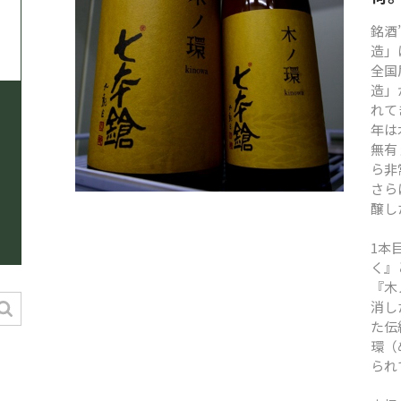
TEL
0544-27-5102
銘酒
造」
火〜土曜日 9:30〜19:00
全国
定休日：日曜日、月曜日
造」
れて
年は
無有
ら非
さら
醸し
1本
く』
『木
消し
た伝
環（
られ