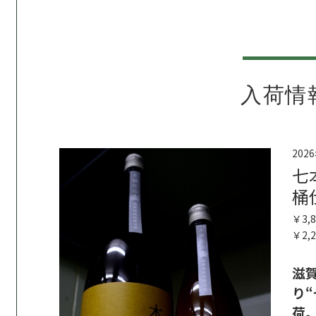
入荷情
入荷情報
日本酒リスト
焼酎・リキュールリスト
ワインリスト
店舗情報
お問い合わせ
202
七
桶
￥3,
￥2,
滋
り“
全国へ発送致します
荷