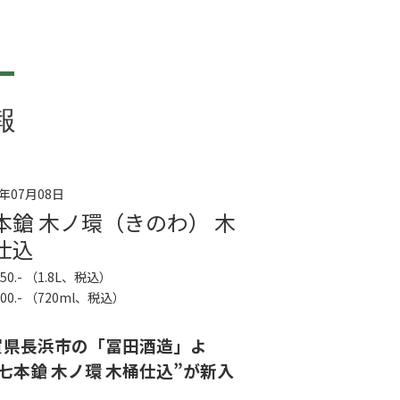
報
6年07月08日
本鎗 木ノ環（きのわ） 木
仕込
850.- （1.8L、税込）
200.- （720ml、税込）
賀県長浜市の「冨田酒造」よ
七本鎗 木ノ環 木桶仕込”が新入
。