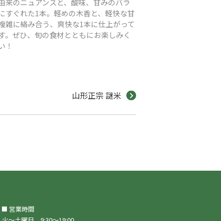
由来のニュアンスと、酸味、甘みのバラ
にすぐれた1本。軽めの木香と、軽快な甘
複雑に絡み合う、爽快な1本に仕上がって
す。ぜひ、旬の食材とともにお楽しみく
い！
山形正宗 謎米
営業時間
火～土曜日 9:30～19:00