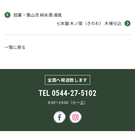
超裏・雅山流 純米酒 浦風
七本鎗 木ノ環（きのわ） 木桶仕込
一覧に戻る
全国へ発送致します
TEL
0544-27-5102
9:30～19:00（火～土）