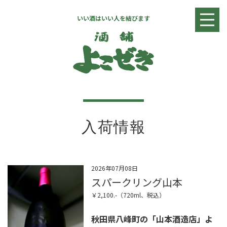
いい酒はいい人を結びます
入荷情報
日本酒リスト
焼酎・リキュールリスト
ワインリスト
店舗情報
お問い合わせ
入荷情報
2026年07月08日
スパークリング山本
￥2,100.-（720ml、税込）
秋田県八峰町の「山本酒造店」よ
全国へ発送致します