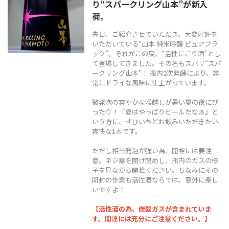
り“スパークリング山本”が新入
TEL
0544-27-5102
荷。
火〜土曜日 9:30〜19:00
先日、ご紹介させていただき、大変好評を
定休日：日曜日、月曜日
いただいている“山本 純米吟醸 ピュアブラ
ック”。それがこの度、“活性にごり酒”とし
て登場してきました。その名もズバリ“スパ
ークリング山本”！ 瓶内2次発酵により、非
常にドライな風味に仕上がっています。
微発泡の爽やかな喉越しが暑い夏の夜にぴ
ったり！『夏はやっぱりビールだなぁ』と
いう方に、ぜひいちどお飲みいただきたい
爽快な1本です。
ただし相当発泡が強い為、開栓には要注
意。ネジ蓋を開け閉めし、瓶内のガスの様
子を見ながら開栓ください。ちなみにその
開封の作業も活性酒ならでは。意外に楽し
いですよ！
【活性酒の為、炭酸ガスが含まれていま
す。開詮には充分にご注意ください。】