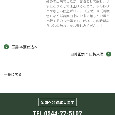
硬めの出来でしたが、お酒として醸し、う
すにごりとして仕上げることで、ふんわり
とやさしい仕上がりに。〈玉栄〉や〈吟吹
雪〉など滋賀県由来のお米で醸したお酒と
比較するのも一興です。ぜひ、この時期な
らではの味わいをお楽しみください！
玉露 本甕仕込み
白隠正宗 辛口純米酒
一覧に戻る
全国へ発送致します
TEL
0544-27-5102