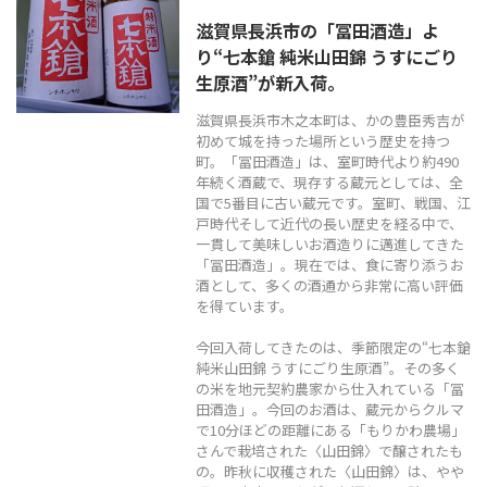
滋賀県長浜市の「冨田酒造」よ
TEL
0544-27-5102
り“七本鎗 純米山田錦 うすにごり
火〜土曜日 9:30〜19:00
生原酒”が新入荷。
定休日：日曜日、月曜日
滋賀県長浜市木之本町は、かの豊臣秀吉が
初めて城を持った場所という歴史を持つ
町。「冨田酒造」は、室町時代より約490
年続く酒蔵で、現存する蔵元としては、全
国で5番目に古い蔵元です。室町、戦国、江
戸時代そして近代の長い歴史を経る中で、
一貫して美味しいお酒造りに邁進してきた
「冨田酒造」。現在では、食に寄り添うお
酒として、多くの酒通から非常に高い評価
を得ています。
今回入荷してきたのは、季節限定の“七本鎗
純米山田錦 うすにごり生原酒”。その多く
の米を地元契約農家から仕入れている「冨
田酒造」。今回のお酒は、蔵元からクルマ
で10分ほどの距離にある「もりかわ農場」
さんで栽培された〈山田錦〉で醸されたも
の。昨秋に収穫された〈山田錦〉は、やや