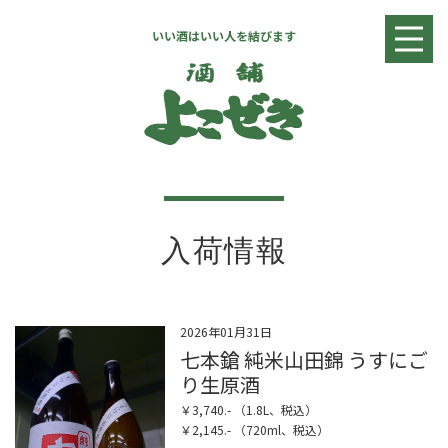
いい酒はいい人を結びます
入荷情報
日本酒リスト
焼酎・リキュールリスト
ワインリスト
店舗情報
お問い合わせ
入荷情報
2026年01月31日
七本鎗 純米山田錦 うすにご
り生原酒
￥3,740.- （1.8L、税込）
￥2,145.- （720ml、税込）
全国へ発送致します