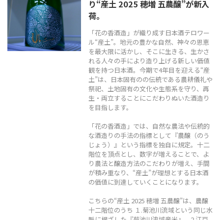
り“産土 2025 穂増 五農醸”が新入
TEL
0544-27-5102
荷。
火〜土曜日 9:30〜19:00
「花の香酒造」が織り成す日本酒テロワー
定休日：日曜日、月曜日
ル“産土”。地元の豊かな自然、神々の恩恵
を最大限に活かし、そこに生きる、生かさ
れる人々の手により造り上げる新しい価値
観を持つ日本酒。今期で4年目を迎える“産
土”は、日本固有のの伝統である農耕儀礼や
祭祀、土地固有の文化や生態系を守り、再
生・両立することにこだわりぬいた酒造り
を目指します。
「花の香酒造」では、自然な農法や伝統的
な酒造りの手法の指標として『農醸（のう
じょう）』という指標を独自に規定。十二
階位を頂点とし、数字が増えることで、よ
り農法と醸造方法のこだわりが増え、手間
が積み重なり、“産土”が理想とする日本酒
の価値に到達していくことになります。
こちらの“産土 2025 穂増 五農醸”は、農醸
十二階位のうち １.菊池川流域という同じ水
脈に根ざした『菊池川流域産米』、2.江戸