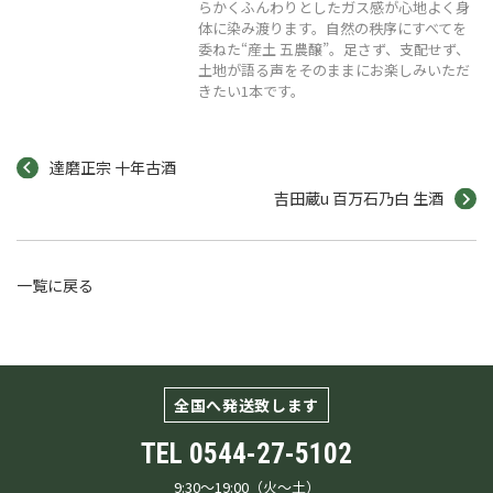
らかくふんわりとしたガス感が心地よく身
体に染み渡ります。自然の秩序にすべてを
委ねた“産土 五農醸”。足さず、支配せず、
土地が語る声をそのままにお楽しみいただ
きたい1本です。
達磨正宗 十年古酒
吉田蔵u 百万石乃白 生酒
一覧に戻る
全国へ発送致します
TEL
0544-27-5102
9:30～19:00（火～土）