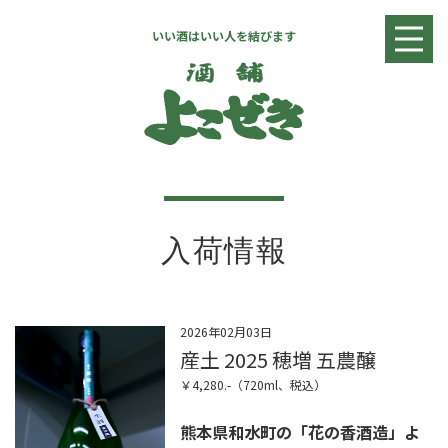
いい酒はいい人を結びます
入荷情報
日本酒リスト
焼酎・リキュールリスト
ワインリスト
店舗情報
お問い合わせ
入荷情報
2026年02月03日
産土 2025 穂増 五農醸
￥4,280.-（720ml、税込）
熊本県和水町の「花の香酒造」よ
全国へ発送致します