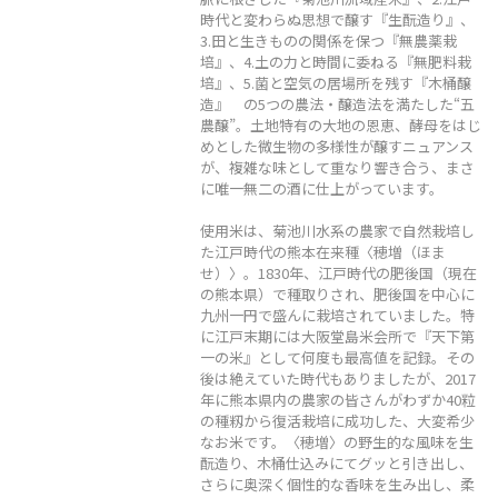
時代と変わらぬ思想で醸す『生酛造り』、
3.田と生きものの関係を保つ『無農薬栽
培』、4.土の力と時間に委ねる『無肥料栽
培』、5.菌と空気の居場所を残す『木桶醸
造』 の5つの農法・醸造法を満たした“五
農醸”。土地特有の大地の恩恵、酵母をはじ
めとした微生物の多様性が醸すニュアンス
が、複雑な味として重なり響き合う、まさ
に唯一無二の酒に仕上がっています。
使用米は、菊池川水系の農家で自然栽培し
た江戸時代の熊本在来種〈穂増（ほま
せ）〉。1830年、江戸時代の肥後国（現在
の熊本県）で種取りされ、肥後国を中心に
九州⼀円で盛んに栽培されていました。特
に江戸末期には大阪堂島米会所で『天下第
一の米』として何度も最高値を記録。その
後は絶えていた時代もありましたが、2017
年に熊本県内の農家の皆さんがわずか40粒
の種籾から復活栽培に成功した、大変希少
なお米です。〈穂増〉の野生的な風味を生
酛造り、木桶仕込みにてグッと引き出し、
さらに奥深く個性的な香味を生み出し、柔