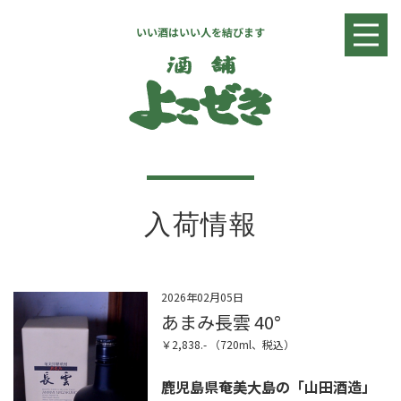
いい酒はいい人を結びます
入荷情報
日本酒リスト
焼酎・リキュールリスト
ワインリスト
店舗情報
お問い合わせ
入荷情報
2026年02月05日
あまみ長雲 40°
￥2,838.- （720ml、税込）
鹿児島県奄美大島の「山田酒造」
全国へ発送致します