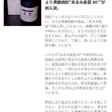
より黒糖焼酎“あまみ長雲 40°”が
TEL
0544-27-5102
新入荷。
火〜土曜日 9:30〜19:00
焼酎ファンならばいちどは口にしてみた
定休日：日曜日、月曜日
い、そんな黒糖焼酎の逸品、“あまみ長
雲”が新入荷してきました。黒糖の持つ香り
や味わいを大切にし、またその旨さを引き
出すために、昔ながらの造り、そして長期
熟成にこだわり、丁寧に、慈しむように焼
酎を醸しています。
こちらの“あまみ長雲 40°”の原材料には、
南国の大自然に育まれた島産の黒糖を用
い、長雲山脈から湧出る名水を仕込水で仕
込みました。一次仕込みは昔ながらの甕仕
込みによって魂を込めた手造りに徹し、黒
糖をそのままかじった時のような黒糖本来
の風味を引き出すため、単式蒸留器にて蒸
留、そこから2年以上の熟成を経て仕上げ
ています。
熟成により生まれる高アルコールを感じさ
せない、まろやかな香りと味わい。芳甘み
あるほんのりとした黒糖の香りと豊潤な味