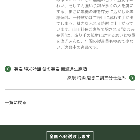
わい、そして力強い余韻が多くの人を虜に
する、まさに黒糖の味を存分に活かした黒
糖焼酎。一杯飲めば二杯目に思わず手が出
てしまう、魅力あふれる焼酎に仕上がって
います。山田社長ご家族で醸される“あまみ
長雲”は、造り手の焼酎に対する思いと技量
を注ぎ込んだ、年間の製造量も極めて少な
い、逸品中の逸品です。
英君 純米吟醸 紫の英君 無濾過生原酒
獺祭 梅酒 磨き二割三分仕込み
一覧に戻る
全国へ発送致します