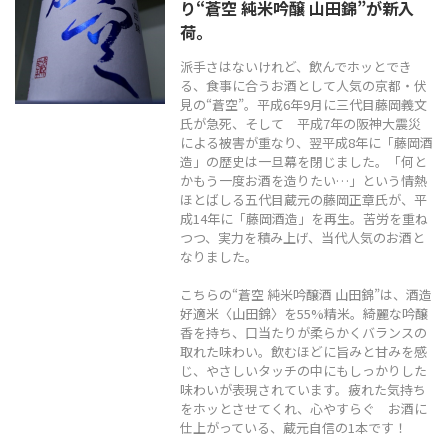
り“蒼空 純米吟醸 山田錦”が新入
TEL
0544-27-5102
荷。
火〜土曜日 9:30〜19:00
派手さはないけれど、飲んでホッとでき
定休日：日曜日、月曜日
る、食事に合うお酒として人気の京都・伏
見の“蒼空”。平成6年9月に三代目藤岡義文
氏が急死、そして 平成7年の阪神大震災
による被害が重なり、翌平成8年に「藤岡酒
造」の歴史は一旦幕を閉じました。「何と
かもう一度お酒を造りたい…」という情熱
ほとばしる五代目蔵元の藤岡正章氏が、平
成14年に「藤岡酒造」を再生。苦労を重ね
つつ、実力を積み上げ、当代人気のお酒と
なりました。
こちらの“蒼空 純米吟醸酒 山田錦”は、酒造
好適米〈山田錦〉を55%精米。綺麗な吟醸
香を持ち、口当たりが柔らかくバランスの
取れた味わい。飲むほどに旨みと甘みを感
じ、やさしいタッチの中にもしっかりした
味わいが表現されています。疲れた気持ち
をホッとさせてくれ、心やすらぐ お酒に
仕上がっている、蔵元自信の1本です！