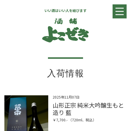
いい酒はいい人を結びます
入荷情報
日本酒リスト
焼酎・リキュールリスト
ワインリスト
店舗情報
お問い合わせ
入荷情報
2025年11月07日
山形正宗 純米大吟醸生もと
造り 藍
￥7,700.- （720ml、税込）
全国へ発送致します