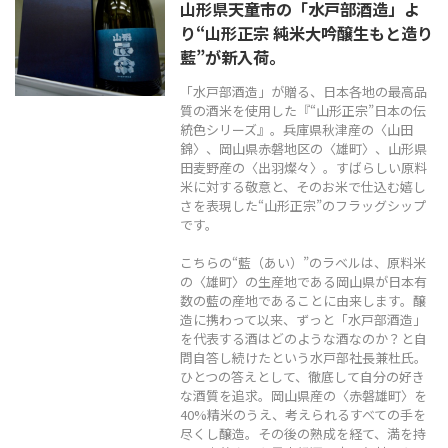
山形県天童市の「水戸部酒造」よ
TEL
0544-27-5102
り“山形正宗 純米大吟醸生もと造り
藍”が新入荷。
火〜土曜日 9:30〜19:00
定休日：日曜日、月曜日
「水戸部酒造」が贈る、日本各地の最高品
質の酒米を使用した『“山形正宗”日本の伝
統色シリーズ』。兵庫県秋津産の〈山田
錦〉、岡山県赤磐地区の〈雄町〉、山形県
田麦野産の〈出羽燦々〉。すばらしい原料
米に対する敬意と、そのお米で仕込む嬉し
さを表現した“山形正宗”のフラッグシップ
です。
こちらの“藍（あい）”のラベルは、原料米
の〈雄町〉の生産地である岡山県が日本有
数の藍の産地であることに由来します。醸
造に携わって以来、ずっと「水戸部酒造」
を代表する酒はどのような酒なのか？と自
問自答し続けたという水戸部社長兼杜氏。
ひとつの答えとして、徹底して自分の好き
な酒質を追求。岡山県産の〈赤磐雄町〉を
40%精米のうえ、考えられるすべての手を
尽くし醸造。その後の熟成を経て、満を持