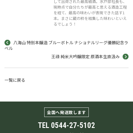
して出荷された最高級酒。水戸部社長も、
現時点で自分たちが最高と思える酒造工程
を経て、最高の味わいが表現できた話す1
本。まさに蔵の粋を結集した味わいといえ
るでしょう！
八海山 特別本醸造 ブルーボトル ナショナルリーグ優勝記念ラ
ベル
王祿 純米大吟醸限定 原酒本生直汲み
一覧に戻る
全国へ発送致します
TEL
0544-27-5102